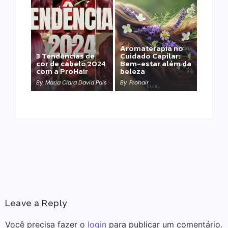
Aromaterapia no
Detox Capilar: Por
3 Tendências de
Cuidado Capilar:
que remover
cor de cabelo 2024
Bem-estar além da
metais pesados
com a ProHair
beleza
salva sua química?
By
Maria Clara David Pais
By
Prohair
By
Prohair
Leave a Reply
Você precisa fazer o
login
para publicar um comentário.