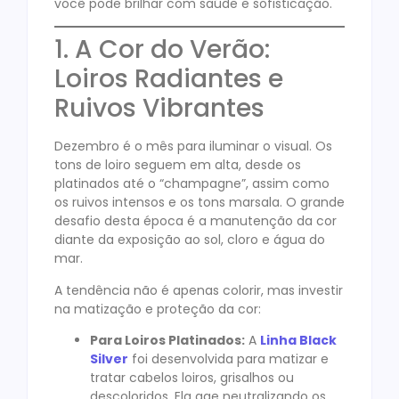
você pode brilhar com saúde e sofisticação.
1. A Cor do Verão:
Loiros Radiantes e
Ruivos Vibrantes
Dezembro é o mês para iluminar o visual. Os
tons de loiro seguem em alta, desde os
platinados até o “champagne”, assim como
os ruivos intensos e os tons marsala
. O grande
desafio desta época é a manutenção da cor
diante da exposição ao sol, cloro e água do
mar.
A tendência não é apenas colorir, mas investir
na matização e proteção da cor:
Para Loiros Platinados:
A
Linha Black
Silver
foi desenvolvida para matizar e
tratar cabelos loiros, grisalhos ou
descoloridos. Ela age neutralizando os