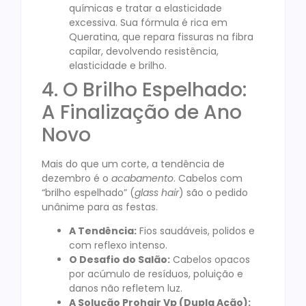
químicas e tratar a elasticidade
excessiva. Sua fórmula é rica em
Queratina, que repara fissuras na fibra
capilar, devolvendo resistência,
elasticidade e brilho.
4. O Brilho Espelhado:
A Finalização de Ano
Novo
Mais do que um corte, a tendência de
dezembro é o
acabamento
. Cabelos com
“brilho espelhado” (
glass hair
) são o pedido
unânime para as festas.
A Tendência:
Fios saudáveis, polidos e
com reflexo intenso.
O Desafio do Salão:
Cabelos opacos
por acúmulo de resíduos, poluição e
danos não refletem luz.
A Solução Prohair Vp (Dupla Ação):