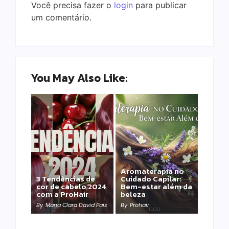
Você precisa fazer o
login
para publicar
um comentário.
You May Also Like:
Aromaterapia no
Detox Capilar: Por
3 Tendências de
Cuidado Capilar:
que remover
cor de cabelo 2024
Bem-estar além da
metais pesados
com a ProHair
beleza
salva sua química?
By
Maria Clara David Pais
By
Prohair
By
Prohair