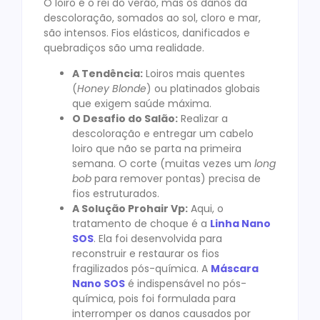
O loiro é o rei do verão, mas os danos da
descoloração, somados ao sol, cloro e mar,
são intensos. Fios elásticos, danificados e
quebradiços
são uma realidade.
A Tendência:
Loiros mais quentes
(
Honey Blonde
) ou platinados globais
que exigem saúde máxima.
O Desafio do Salão:
Realizar a
descoloração e entregar um cabelo
loiro que não se parta na primeira
semana. O corte (muitas vezes um
long
bob
para remover pontas) precisa de
fios estruturados.
A Solução Prohair Vp:
Aqui, o
tratamento de choque é a
Linha Nano
SOS
. Ela foi desenvolvida para
reconstruir e restaurar os fios
fragilizados pós-química. A
Máscara
Nano SOS
é indispensável no pós-
química, pois foi formulada para
interromper os danos causados por