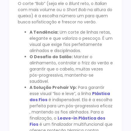
O corte “Bob” (seja ele o
Blunt
reto, o
Italian
com mais volume ou o
Short Bob
na altura do
queixo) é a escolha número um para quem
busca sofisticação e frescor no verão.
A Tendência:
Um corte de linhas retas,
elegante e que valoriza o pescoço. É um
visual que exige fios perfeitamente
alinhados e disciplinados.
O Desafio do Salão:
Manter o
alinhamento, controlar o frizz do verão e
garantir que o cabelo, muitas vezes
pós-progressiva, mantenha-se
saudável.
A Solução Prohair Vp:
Para garantir
esse visual “liso e leve”, a linha
Plástica
dos Fios
é indispensável. Ela é a escolha
perfeita para um pós-progressiva eficaz
, mantendo os fios alinhados. Para a
finalização, o
Leave-in Plástica dos
Fios
é um finalizador multifuncional que
oferece proteção térmica contra