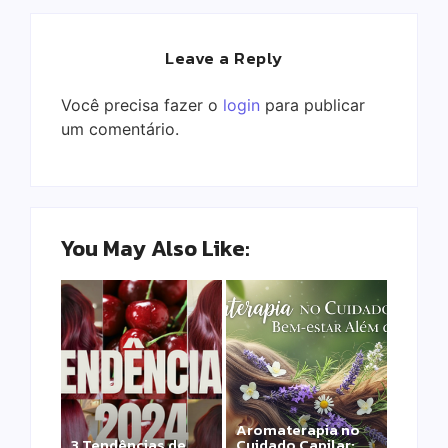
Leave a Reply
Você precisa fazer o
login
para publicar
um comentário.
You May Also Like:
Aromaterapia no
Detox Capilar: Por
3 Tendências de
Cuidado Capilar: