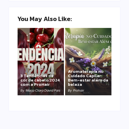
You May Also Like:
Aromaterapia no
Detox Capilar: Por
3 Tendências de
Cuidado Capilar:
que remover
cor de cabelo 2024
Bem-estar além da
metais pesados
com a ProHair
beleza
salva sua química?
By
Maria Clara David Pais
By
Prohair
By
Prohair