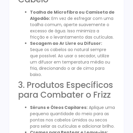
Toalha de Microfibra ou Camiseta de
Algodão:
Em vez de esfregar com uma
toalha comum, aperte suavemente o
excesso de água. Isso minimiza a
fricção e o levantamento das cutículas.
Secagem ao Ar Livre ou Difusor:
Seque os cabelos ao natural sempre
que possível. Ao usar o secador, utilize
um difusor em temperatura média ou
fria, direcionando o ar de cima para
baixo.
3. Produtos Específicos
para Combater o Frizz
Séruns e Óleos Capilares:
Aplique uma
pequena quantidade do meio para as
pontas nos cabelos úmidos ou secos
para selar as cutículas e adicionar brilho.
Cremes para Pentear e Leave-ins: