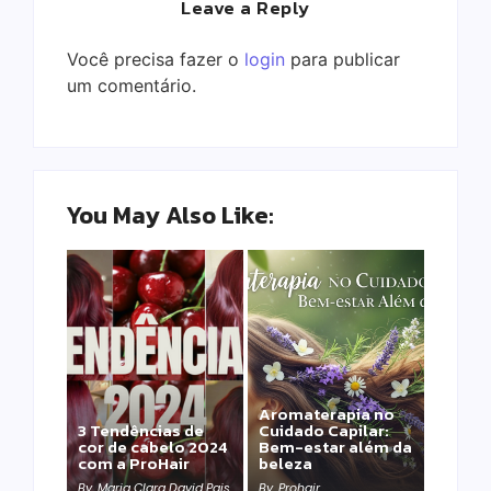
Leave a Reply
Você precisa fazer o
login
para publicar
um comentário.
You May Also Like:
Aromaterapia no
Detox Capilar: Por
3 Tendências de
Cuidado Capilar:
que remover
cor de cabelo 2024
Bem-estar além da
metais pesados
com a ProHair
beleza
salva sua química?
By
Maria Clara David Pais
By
Prohair