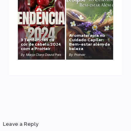
Aromaterapia no
Detox Capilar: Por
3 Tendências de
Cuidado Capilar:
que remover
cor de cabelo 2024
Bem-estar além da
metais pesados
com a ProHair
beleza
salva sua química?
By
Maria Clara David Pais
By
Prohair
By
Prohair
Leave a Reply