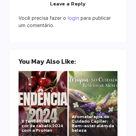
Leave a Reply
Você precisa fazer o
login
para publicar
um comentário.
You May Also Like:
Aromaterapia no
Detox Capilar: Por
3 Tendências de
Cuidado Capilar:
que remover
cor de cabelo 2024
Bem-estar além da
metais pesados
com a ProHair
beleza
salva sua química?