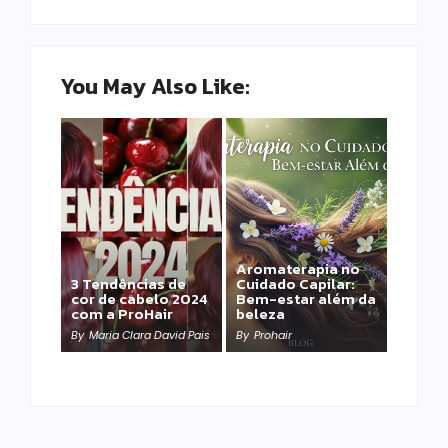
You May Also Like:
Aromaterapia no
Detox Capilar: Por
3 Tendências de
Cuidado Capilar:
que remover
cor de cabelo 2024
Bem-estar além da
metais pesados
com a ProHair
beleza
salva sua química?
By
Maria Clara David Pais
By
Prohair
By
Prohair