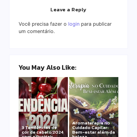
Leave a Reply
Você precisa fazer o
login
para publicar
um comentário.
You May Also Like:
Aromaterapia no
Detox Capilar: Por
3 Tendências de
Cuidado Capilar:
que remover
cor de cabelo 2024
Bem-estar além da
metais pesados
com a ProHair
beleza