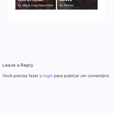
salva sua química?
By
Maria Clara David Pais
By
Prohair
By
Prohair
Leave a Reply
Você precisa fazer o
login
para publicar um comentário.