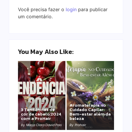
Você precisa fazer o
login
para publicar
um comentário.
You May Also Like:
Aromaterapia no
Detox Capilar: Por
3 Tendências de
Cuidado Capilar:
que remover
cor de cabelo 2024
Bem-estar além da
metais pesados
com a ProHair
beleza
salva sua química?
By
Maria Clara David Pais
By
Prohair
By
Prohair