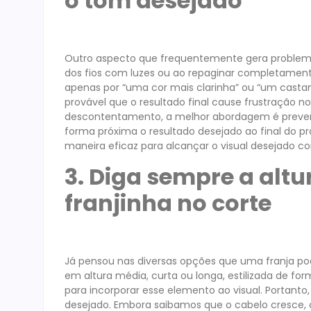
o tom desejado
Outro aspecto que frequentemente gera problemas 
dos fios com luzes ou ao repaginar completamen
apenas por “uma cor mais clarinha” ou “um casta
provável que o resultado final cause frustração no
descontentamento, a melhor abordagem é preveni
forma próxima o resultado desejado ao final do p
maneira eficaz para alcançar o visual desejado c
3. Diga sempre a altu
franjinha no corte
Já pensou nas diversas opções que uma franja p
em altura média, curta ou longa, estilizada de for
para incorporar esse elemento ao visual. Portanto,
desejado. Embora saibamos que o cabelo cresce, 