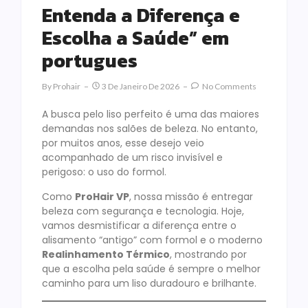
Entenda a Diferença e
Escolha a Saúde” em
portugues
By
Prohair
3 De Janeiro De 2026
No Comments
A busca pelo liso perfeito é uma das maiores
demandas nos salões de beleza. No entanto,
por muitos anos, esse desejo veio
acompanhado de um risco invisível e
perigoso: o uso do formol.
Como
ProHair VP
, nossa missão é entregar
beleza com segurança e tecnologia. Hoje,
vamos desmistificar a diferença entre o
alisamento “antigo” com formol e o moderno
Realinhamento Térmico
, mostrando por
que a escolha pela saúde é sempre o melhor
caminho para um liso duradouro e brilhante.