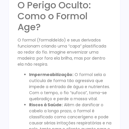
O Perigo Oculto:
Como o Formol
Age?
O formol (formaldeído) e seus derivados
funcionam criando uma “capa” plastificada
ao redor do fio. Imagine envernizar uma
madeira: por fora ela brilha, mas por dentro
ela não respira.
Impermeabilização:
O formol sela a
cutícula de forma tão agressiva que
impede a entrada de água e nutrientes.
Com o tempo, o fio “sufoca”, torna-se
quebradiço e perde a massa vital.
Riscos à Saúde:
Além de danificar o
cabelo a longo prazo, o formol é
classificado como cancerígeno e pode
causar sérias irritações respiratórias e na
pele, tanto para o cliente quanto para o