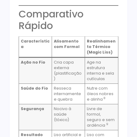
Comparativo
Rápido
Característic
Alisamento
Realinhamen
a
com Formol
to Térmico
(Magic Liss)
Ação no Fio
Cria capa
Age na
externa
estrutura
(plastificação
interna e sela
)
cutículas
Saúde do Fio
Resseca
Nutre com
internamente
óleos nobres
8
e quebra
e alinha
Segurança
Nocivo à
Livre de
saúde
formol,
(tóxico)
seguro e sem
9
ardência
Resultado
Liso artificial e
Liso com