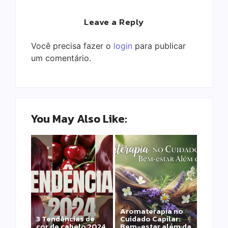
Leave a Reply
Você precisa fazer o
login
para publicar
um comentário.
You May Also Like:
Aromaterapia no
Detox Capilar: Por
3 Tendências de
Cuidado Capilar:
que remover
cor de cabelo 2024
Bem-estar além da