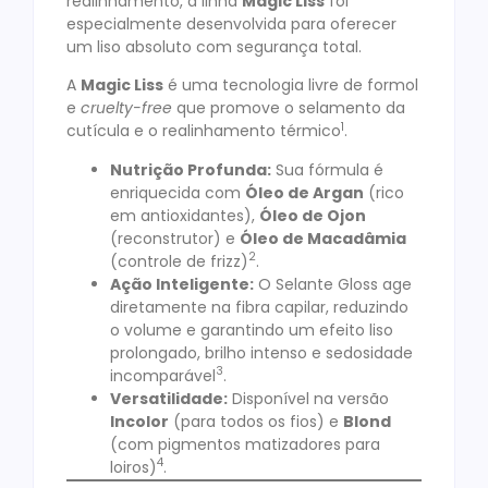
realinhamento, a linha
Magic Liss
foi
especialmente desenvolvida para oferecer
um liso absoluto com segurança total.
A
Magic Liss
é uma tecnologia livre de formol
e
cruelty-free
que promove o selamento da
1
cutícula e o realinhamento térmico
.
Nutrição Profunda:
Sua fórmula é
enriquecida com
Óleo de Argan
(rico
em antioxidantes),
Óleo de Ojon
(reconstrutor) e
Óleo de Macadâmia
2
(controle de frizz)
.
Ação Inteligente:
O Selante Gloss age
diretamente na fibra capilar, reduzindo
o volume e garantindo um efeito liso
prolongado, brilho intenso e sedosidade
3
incomparável
.
Versatilidade:
Disponível na versão
Incolor
(para todos os fios) e
Blond
(com pigmentos matizadores para
4
loiros)
.