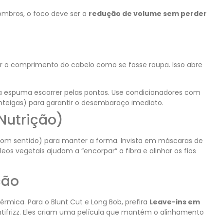
ombros, o foco deve ser a
redução de volume sem perder
r o comprimento do cabelo como se fosse roupa. Isso abre
a espuma escorrer pelas pontas. Use condicionadores com
nteigas) para garantir o desembaraço imediato.
Nutrição)
bom sentido) para manter a forma. Invista em máscaras de
eos vegetais ajudam a “encorpar” a fibra e alinhar os fios
ção
érmica. Para o Blunt Cut e Long Bob, prefira
Leave-ins em
tifrizz. Eles criam uma película que mantém o alinhamento