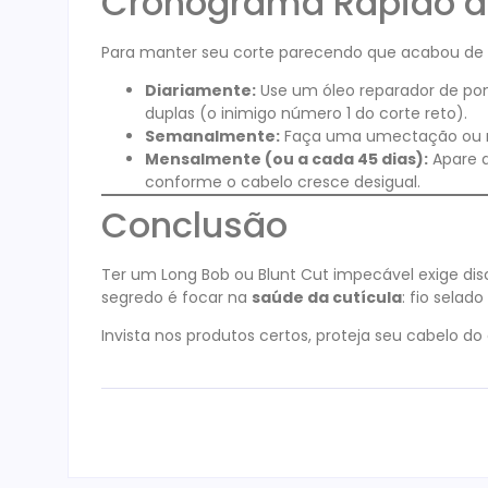
Cronograma Rápido 
Para manter seu corte parecendo que acabou de sai
Diariamente:
Use um óleo reparador de pon
duplas (o inimigo número 1 do corte reto).
Semanalmente:
Faça uma umectação ou m
Mensalmente (ou a cada 45 dias):
Apare a
conforme o cabelo cresce desigual.
Conclusão
Ter um Long Bob ou Blunt Cut impecável exige disc
segredo é focar na
saúde da cutícula
: fio selado
Invista nos produtos certos, proteja seu cabelo d