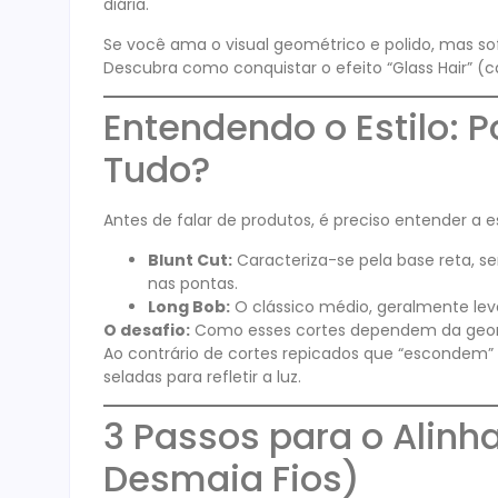
diária.
Se você ama o visual geométrico e polido, mas sof
Descubra como conquistar o efeito “Glass Hair” (
Entendendo o Estilo: 
Tudo?
Antes de falar de produtos, é preciso entender a e
Blunt Cut:
Caracteriza-se pela base reta, se
nas pontas.
Long Bob:
O clássico médio, geralmente lev
O desafio:
Como esses cortes dependem da geomet
Ao contrário de cortes repicados que “escondem” d
seladas para refletir a luz.
3 Passos para o Alinha
Desmaia Fios)