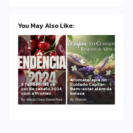
You May Also Like:
Aromaterapia no
Detox Capilar: Por
3 Tendências de
Cuidado Capilar:
que remover
cor de cabelo 2024
Bem-estar além da
metais pesados
com a ProHair
beleza
salva sua química?
By
Maria Clara David Pais
By
Prohair
By
Prohair