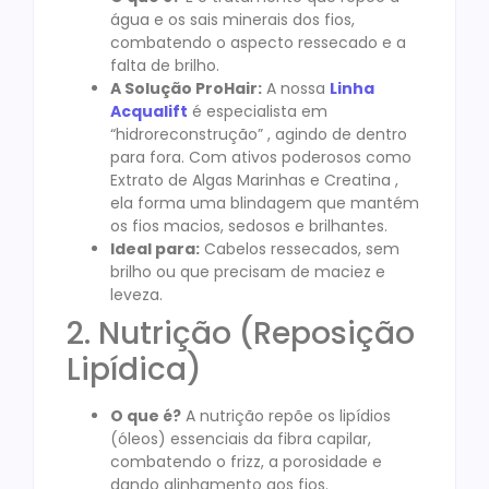
água e os sais minerais dos fios,
combatendo o aspecto ressecado e a
falta de brilho.
A Solução ProHair:
A nossa
Linha
Acqualift
é especialista em
“hidroreconstrução” , agindo de dentro
para fora. Com ativos poderosos como
Extrato de Algas Marinhas e Creatina ,
ela forma uma blindagem que mantém
os fios macios, sedosos e brilhantes.
Ideal para:
Cabelos ressecados, sem
brilho ou que precisam de maciez e
leveza.
2. Nutrição (Reposição
Lipídica)
O que é?
A nutrição repõe os lipídios
(óleos) essenciais da fibra capilar,
combatendo o frizz, a porosidade e
dando alinhamento aos fios.