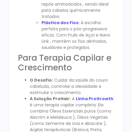
repõe aminoácidos , sendo ideal
para cabelos quimicamente
tratados.
Plástica dos Fios
:
A escolha
perfeita para o pós-progressiva
eficaz. Com Frulix de Açaí e Nano
Link , mantém os fios alinhados,
saudáveis e protegidos.
Para Terapia Capilar e
Crescimento
O Desafio:
Cuidar da saúde do couro
cabeludo, controlar a oleosidade e
estimular o crescimento.
A Solução ProHair:
A
Linha ProGrowth
é uma terapia capilar completa. Ela
combina Óleos Essenciais puros (como
Alecrim e Melaleuca ), Óleos Vegetais
(como Semente de Uva e Abacate ),
Argilas terapêuticas (Branca, Preta,