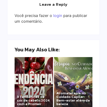
Leave a Reply
Você precisa fazer o
login
para publicar
um comentário.
You May Also Like:
Aromaterapia no
Detox Capilar: Por
3 Tendências de
Cuidado Capilar:
que remover
cor de cabelo 2024
Bem-estar além da
metais pesados
com a ProHair
beleza
salva sua química?