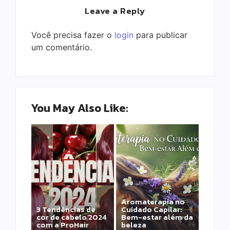
Leave a Reply
Você precisa fazer o
login
para publicar
um comentário.
You May Also Like:
Aromaterapia no
Detox Capilar: Por
3 Tendências de
Cuidado Capilar:
que remover
cor de cabelo 2024
Bem-estar além da
metais pesados
com a ProHair
beleza
salva sua química?