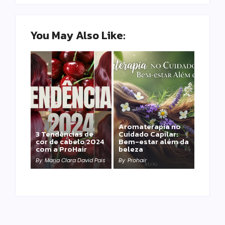
You May Also Like:
Aromaterapia no
Detox Capilar: Por
3 Tendências de
Cuidado Capilar:
que remover
cor de cabelo 2024
Bem-estar além da
metais pesados
com a ProHair
beleza
salva sua química?
By
Maria Clara David Pais
By
Prohair
By
Prohair