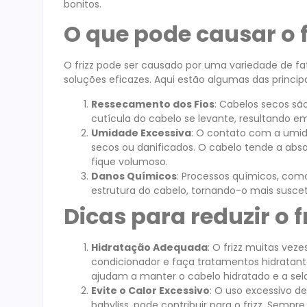
bonitos.
O que pode causar o f
O frizz pode ser causado por uma variedade de fa
soluções eficazes. Aqui estão algumas das principai
Ressecamento dos Fios
: Cabelos secos sã
cutícula do cabelo se levante, resultando em
Umidade Excessiva
: O contato com a umida
secos ou danificados. O cabelo tende a ab
fique volumoso.
Danos Químicos
: Processos químicos, com
estrutura do cabelo, tornando-o mais suscetív
Dicas para reduzir o f
Hidratação Adequada
: O frizz muitas ve
condicionador e faça tratamentos hidratante
ajudam a manter o cabelo hidratado e a sel
Evite o Calor Excessivo
: O uso excessivo d
babyliss, pode contribuir para o frizz. Sempr