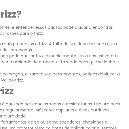
rizz?
tores, e entender essas causas pode ajudar a encontrar
s razões para o frizz:
o mais propensos a frizz. A falta de umidade faz com que a
 fios arrepiados.
de pode causar frizz, especialmente se os fios estiverem
sorver a umidade do ambiente, fazendo com que se inche e
o coloração, alisamento e permanentes, podem danificar a
el ao frizz.
rizz
zes é causado por cabelos secos e desidratados. Use um bom
s regularmente. Máscaras capilares e óleos nutritivos
ar a umidade.
e ferramentas de calor, como secadores, chapinhas e
e use um protetor térmico antes de aplicar calor e, sempre