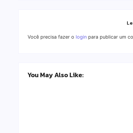
Le
Você precisa fazer o
login
para publicar um co
You May Also Like:
3 Tendências de cor de cabelo 2024 com