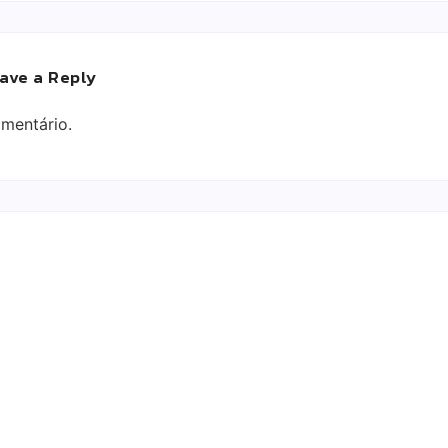
ave a Reply
mentário.
 a
Aromaterapia no Cuidado Capilar: Bem-