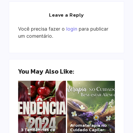
Leave a Reply
Você precisa fazer o
login
para publicar
um comentário.
You May Also Like:
Aromaterapia no
Detox Capilar: Por
3 Tendências de
Cuidado Capilar:
que remover