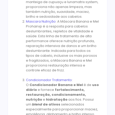
manteiga de cupuaçu e lunamatrix system,
proporciona não apenas limpeza, mas
também nutrição, suavidade, maciez,
brilho e sedosidade aos cabelos.
Mascara Nutrição
: A Máscara Banana e Mel
Prohairvp é a resposta para cabelos
deslumbrantes, repletos de vitalidade e
saúde. Esta linha de tratamento de alta
performance oferece nutrição profunda,
reparação intensiva de danos e um brilho
deslumbrante. Indicada para todos os
tipos de cabelo, inclusive os mais porosos
e fragilizados, a Máscara Banana e Mel
proporciona restauração intensa e
controle eficaz de frizz.
Condicionador Tratamento
:
O
Condicionador Banana e Mel
é de
uso
diário
e fornece
fortalecimento,
restauração, condicionamento,
nutrição
e
hidratação
aos fios. Possui
um
blend
de ativos
selecionados
especialmente para proporcionar maciez,
emoliência, alinhamento e brilho intenso