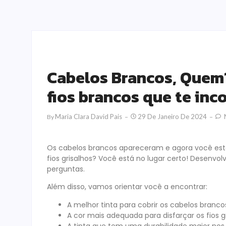
Cabelos Brancos, Quem
fios brancos que te i
Maria Clara David Pais
29 De Janeiro De 2024
By
Os cabelos brancos apareceram e agora você está
fios grisalhos? Você está no lugar certo! Desenv
perguntas.
Além disso, vamos orientar você a encontrar:
A melhor tinta para cobrir os cabelos branco
A cor mais adequada para disfarçar os fios gr
A tinta que tem uma durabilidade maior nos