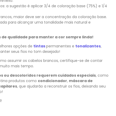
reflexo.
s: a sugestão é aplicar 3/4 de coloração base (75%) e 1/4
rancos, maior deve ser a concentração da coloração base.
ada para alcançar uma tonalidade mais natural e
s de qualidade para manter a cor sempre linda!
melhores opções de
tintas
permanentes e
tonalizantes
,
manter seus fios no tom desejado!
esmo assumir os cabelos brancos, certifique-se de contar
muito mais tempo.
dos ou descoloridos requerem cuidados especiais
, como
rotina produtos como
condicionador
,
máscara de
apilares
, que ajudarão a reconstruir os fios, deixando seu
o!
!