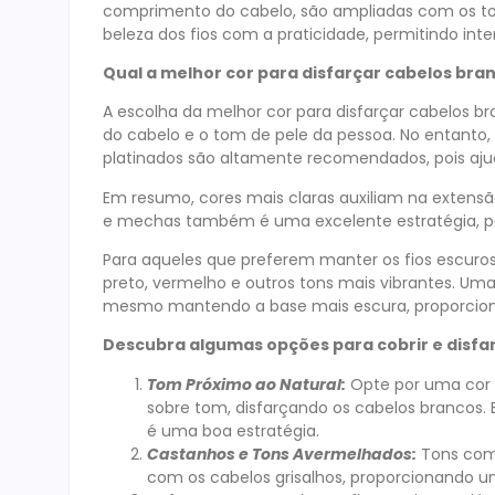
comprimento do cabelo, são ampliadas com os ton
beleza dos fios com a praticidade, permitindo int
Qual a melhor cor para disfarçar cabelos bra
A escolha da melhor cor para disfarçar cabelos b
do cabelo e o tom de pele da pessoa. No entanto,
platinados são altamente recomendados, pois aju
Em resumo, cores mais claras auxiliam na extensão
e mechas também é uma excelente estratégia, pois
Para aqueles que preferem manter os fios escuros
preto, vermelho e outros tons mais vibrantes. Uma
mesmo mantendo a base mais escura, proporciona
Descubra algumas opções para cobrir e disfar
Tom Próximo ao Natural:
Opte por uma cor 
sobre tom, disfarçando os cabelos brancos. 
é uma boa estratégia.
Castanhos e Tons Avermelhados:
Tons com
com os cabelos grisalhos, proporcionando 