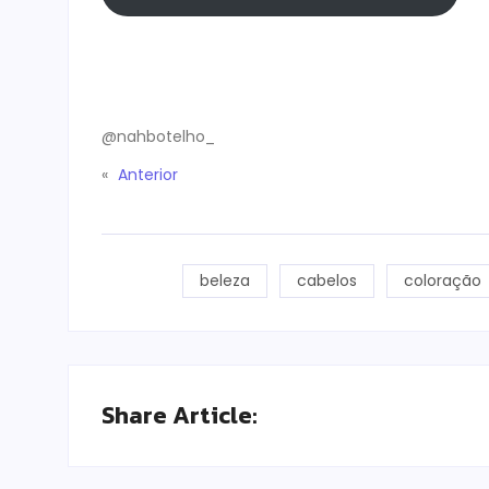
@nahbotelho_
«
Anterior
beleza
cabelos
coloração
Share Article: