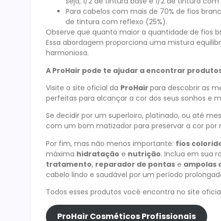
seja, 1/2 de tintura base e 1/2 de tintura com 
Para cabelos com mais de 70% de fios branco
de tintura com reflexo (25%).
Observe que quanto maior a quantidade de fios b
Essa abordagem proporciona uma mistura equilibr
harmoniosa.
A ProHair pode te ajudar a encontrar produto
Visite o site oficial da
ProHair
para descobrir as 
perfeitas para alcançar a cor dos seus sonhos e 
Se decidir por um superloiro, platinado, ou até m
com um bom matizador para preservar a cor por 
Por fim, mas não menos importante:
fios colori
máxima
hidratação
e
nutrição
. Inclua em sua 
tratamento
,
reparador de pontas
e
ampolas c
cabelo lindo e saudável por um período prolongad
Todos esses produtos você encontra no site oficial
ProHair Cosméticos Profissionais