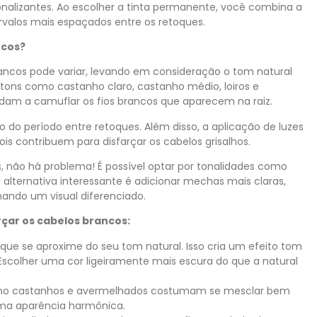
alizantes. Ao escolher a tinta permanente, você combina a
ervalos mais espaçados entre os retoques.
ncos?
rancos pode variar, levando em consideração o tom natural
 tons como castanho claro, castanho médio, loiros e
dam a camuflar os fios brancos que aparecem na raiz.
 do período entre retoques. Além disso, a aplicação de luzes
 contribuem para disfarçar os cabelos grisalhos.
, não há problema! É possível optar por tonalidades como
 alternativa interessante é adicionar mechas mais claras,
ndo um visual diferenciado.
çar os cabelos brancos:
que se aproxime do seu tom natural. Isso cria um efeito tom
Escolher uma cor ligeiramente mais escura do que a natural
o castanhos e avermelhados costumam se mesclar bem
uma aparência harmônica.