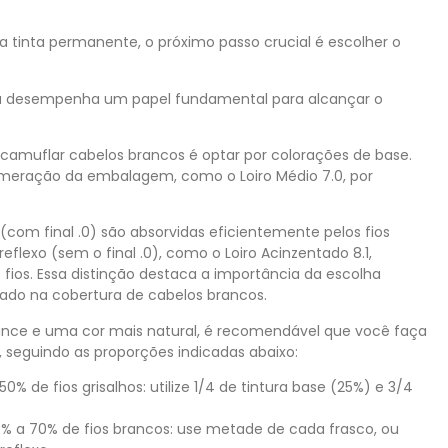
tinta permanente, o próximo passo crucial é escolher o
pa desempenha um papel fundamental para alcançar o
amuflar cabelos brancos é optar por colorações de base.
 numeração da embalagem, como o Loiro Médio 7.0, por
(com final .0) são absorvidas eficientemente pelos fios
reflexo (sem o final .0), como o Loiro Acinzentado 8.1,
fios. Essa distinção destaca a importância da escolha
ado na cobertura de cabelos brancos.
uance e uma cor mais natural, é recomendável que você faça
 seguindo as proporções indicadas abaixo:
de fios grisalhos: utilize 1/4 de tintura base (25%) e 3/4
 a 70% de fios brancos: use metade de cada frasco, ou