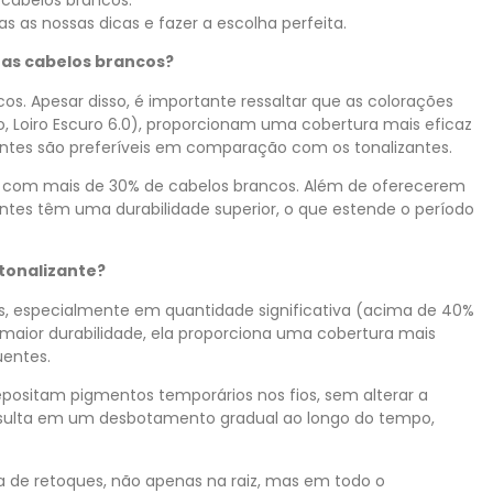
s as nossas dicas e fazer a escolha perfeita.
nas cabelos brancos?
cos. Apesar disso, é importante ressaltar que as colorações
o, Loiro Escuro 6.0), proporcionam uma cobertura mais eficaz
entes são preferíveis em comparação com os tonalizantes.
es com mais de 30% de cabelos brancos. Além de oferecerem
tes têm uma durabilidade superior, o que estende o período
tonalizante?
os, especialmente em quantidade significativa (acima de 40%
 maior durabilidade, ela proporciona uma cobertura mais
uentes.
epositam pigmentos temporários nos fios, sem alterar a
 resulta em um desbotamento gradual ao longo do tempo,
 de retoques, não apenas na raiz, mas em todo o