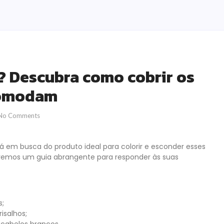
? Descubra como cobrir os
ncomodam
No Comments
 em busca do produto ideal para colorir e esconder esses
olvemos um guia abrangente para responder às suas
s;
isalhos;
 cabelos brancos.