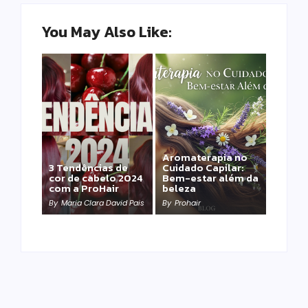
You May Also Like:
Aromaterapia no
Detox Capilar: Por
3 Tendências de
Cuidado Capilar:
que remover
cor de cabelo 2024
Bem-estar além da
metais pesados
com a ProHair
beleza
salva sua química?
By
Maria Clara David Pais
By
Prohair
By
Prohair