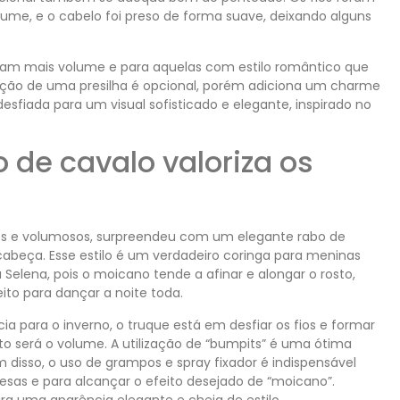
ume, e o cabelo foi preso de forma suave, deixando alguns
scam mais volume e para aquelas com estilo romântico que
ização de uma presilha é opcional, porém adiciona um charme
desfiada para um visual sofisticado e elegante, inspirado no
de cavalo valoriza os
os e volumosos, surpreendeu com um elegante rabo de
abeça. Esse estilo é um verdadeiro coringa para meninas
elena, pois o moicano tende a afinar e alongar o rosto,
ito para dançar a noite toda.
 para o inverno, o truque está em desfiar os fios e formar
to será o volume. A utilização de “bumpits” é uma ótima
 disso, o uso de grampos e spray fixador é indispensável
sas e para alcançar o efeito desejado de “moicano”.
 uma aparência elegante e cheia de estilo.