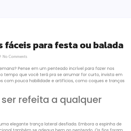
 fáceis para festa ou balada
No Comments
 semana? Pense em um penteado incrível para fazer nos
 tempo que você terá pra se arrumar for curto, invista em
os com pouca habilidade e artifícios, como coques e tranças
 ser refeita a qualquer
m uma elegante trança lateral desfiada. Embora a espinha de
ncional também se adequa bem ao penteado. Os fios foram