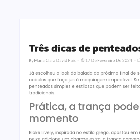
Três dicas de penteados
Maria Clara David Pais
17 De Fevereiro De 2024
By
Já escolheu o look da balada do próximo final de
cabelos que faça jus à maquiagem impecável. Se o
penteados simples e estilosos que podem ser feit
tradicionais.
Prática, a trança pode
momento
Blake Lively, inspirada no estilo grego, apostou e
peixe adicione um charme extra, a trança conve