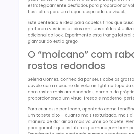
estrategicamente desfiados para proporcionar vol
fios soltos para um toque despojado ao visual.
Este penteado é ideal para cabelos finos que bu
preferem vestidos e saias em suas saídas. A util
adicional ao look. Experimente esta trança lateral 
glamour do estilo grego.
O “moicano” com rabo 
rostos redondos
Selena Gomez, conhecida por seus cabelos gross
cavalo com moicano de volume light no topo da c
com rostos mais arredondados, como o da própria S
proporcionando um visual fresco e moderno, perfe
Para criar esse penteado, apontado como tendência
um topete alto – quanto mais texturizado, mais al
maneira de dar ainda mais volume ao topete. Além
para garantir que as laterais permaneçam bem pre
Experimente este penteado ousado e moderno para