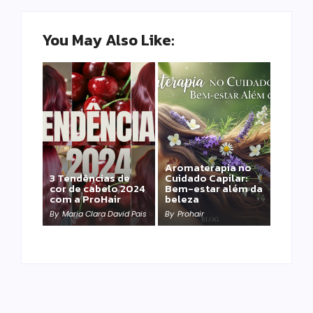
You May Also Like:
Aromaterapia no
Detox Capilar: Por
3 Tendências de
Cuidado Capilar:
que remover
cor de cabelo 2024
Bem-estar além da
metais pesados
com a ProHair
beleza
salva sua química?
By
Maria Clara David Pais
By
Prohair
By
Prohair