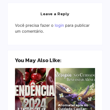
Leave a Reply
Você precisa fazer o
login
para publicar
um comentário.
You May Also Like:
Aromaterapia no
Detox Capilar: Por
3 Tendências de
Cuidado Capilar:
que remover