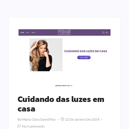
Cuidando das luzes em
casa
By
Maria Clara David Pais
12 De Janeiro De 2024
No Comments