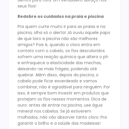
dentro para fora. Um verdadeiro abraço nos
seus fios!
Redobre os cuidados na praia e piscina
Pra quem curte muito ir para as praias e na
piscina, olha só o alerta! Já ouviu aquele papo
de que loiro e piscina não são melhores
amigos? Pois é, quando o cloro entra em
contato com o cabelo, os fios descoloridos
sofrem uma reação química que altera o ph
e enfraquece a elasticidade das mechas,
deixando-as mais frágeis, podendo até
quebrar. Além disso, depois da piscina, o
cabelo pode ficar esverdeado e vamos
combinar, não é agradável para ninguém. Por
isso, é sempre bom investir em produtos que
protejam os fios nesses momentos. Dica de
ouro: antes de entrar na piscina, use água
mineral nos cabelos. Se já estiverem
molhados, não vão absorver tanto cloro. Pra
garantir o brilho e a saúde das madeixas!