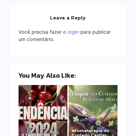
Leave a Reply
Você precisa fazer o
login
para publicar
um comentário.
You May Also Like:
Aromaterapia no
Detox Capilar: Por
3 Tendências de
Cuidado Capilar: