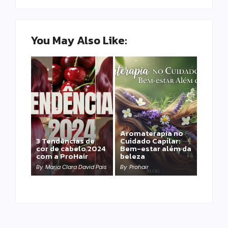
You May Also Like:
Aromaterapia no
Detox Capilar: Por
3 Tendências de
Cuidado Capilar:
que remover
cor de cabelo 2024
Bem-estar além da
metais pesados
com a ProHair
beleza
salva sua química?
By
Maria Clara David Pais
By
Prohair
By
Prohair