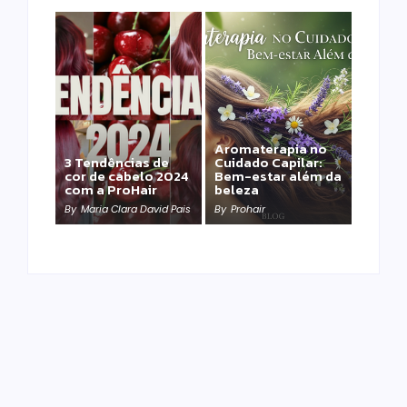
Aromaterapia no
Detox Capilar: Por
3 Tendências de
Cuidado Capilar:
que remover
cor de cabelo 2024
Bem-estar além da
metais pesados
com a ProHair
beleza
salva sua química?
By
Maria Clara David Pais
By
Prohair
By
Prohair