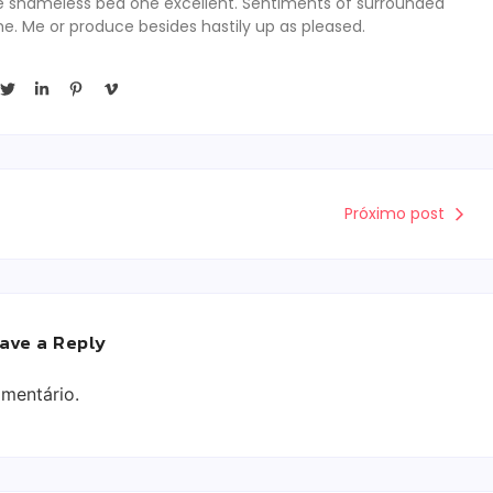
se shameless bed one excellent. Sentiments of surrounded
he. Me or produce besides hastily up as pleased.
Próximo post
ave a Reply
mentário.