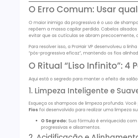
O Erro Comum: Usar qual
O maior inimigo da progressiva é o uso de shamp
repõem a massa capilar perdida. Cabelos alisad
evitar que as cutículas se abram precocemente, o 
Para resolver isso, a ProHair VP desenvolveu a linh
“pós-progressiva eficaz”, mantendo os fios alinhad
O Ritual “Liso Infinito”: 4
Aqui está o segredo para manter o efeito de salã
1. Limpeza Inteligente e Suav
Esqueça os shampoos de limpeza profunda. Você 
Fios
foi desenvolvido para realizar uma limpeza s
O Segredo:
Sua fórmula é enriquecida com Na
progressivas e alisamentos.
2. Acidificação e Alinhament