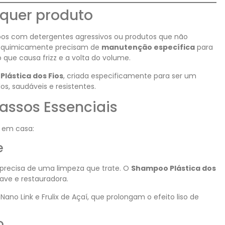
quer produto
oos com detergentes agressivos ou produtos que não
os quimicamente precisam de
manutenção específica
para
que causa frizz e a volta do volume.
a
Plástica dos Fios
, criada especificamente para ser um
os, saudáveis e resistentes
.
 Passos Essenciais
o em casa:
e
precisa de uma limpeza que trate. O
Shampoo Plástica dos
uave e restauradora
.
no Link e Frulix de Açaí, que prolongam o efeito liso de
o