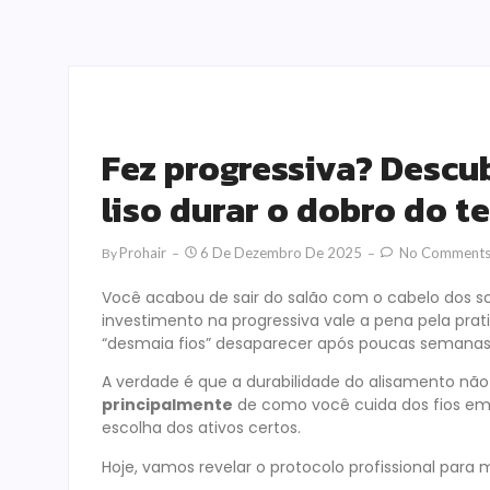
Fez progressiva? Descub
liso durar o dobro do t
Prohair
6 De Dezembro De 2025
No Comment
By
Você acabou de sair do salão com o cabelo dos sonh
investimento na progressiva vale a pena pela prat
“desmaia fios” desaparecer após poucas semanas
A verdade é que a durabilidade do alisamento nã
principalmente
de como você cuida dos fios em 
escolha dos ativos certos.
Hoje, vamos revelar o protocolo profissional para