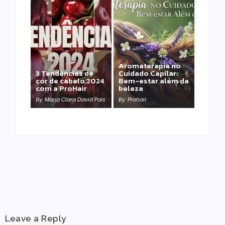
Aromaterapia no
Detox Capilar: Por
3 Tendências de
Cuidado Capilar:
que remover
cor de cabelo 2024
Bem-estar além da
metais pesados
com a ProHair
beleza
salva sua química?
By
Maria Clara David Pais
By
Prohair
By
Prohair
Leave a Reply