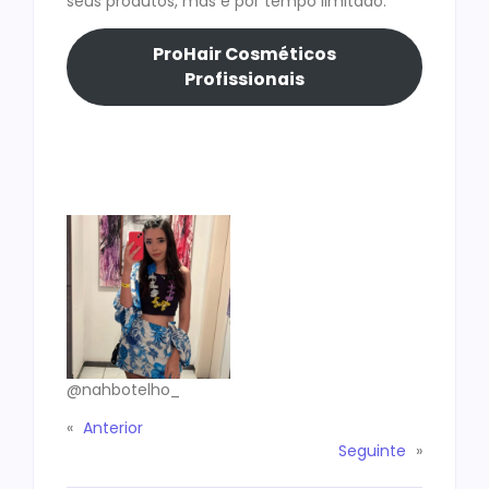
seus produtos, mas é por tempo limitado.
ProHair Cosméticos
Profissionais
@nahbotelho_
«
Anterior
Seguinte
»