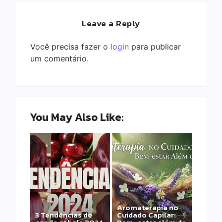
Leave a Reply
Você precisa fazer o
login
para publicar
um comentário.
You May Also Like:
Aromaterapia no
Detox Capilar: Por
3 Tendências de
Cuidado Capilar:
que remover