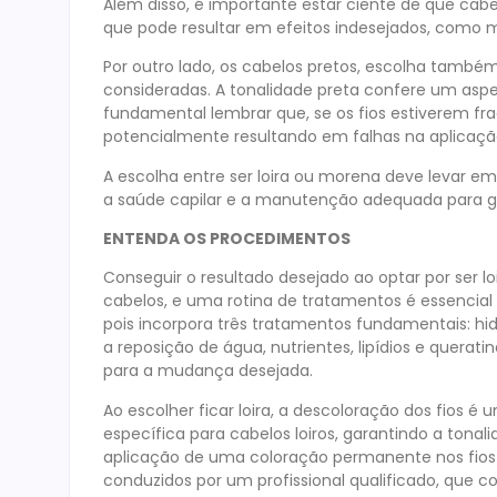
Além disso, é importante estar ciente de que cabe
que pode resultar em efeitos indesejados, como 
Por outro lado, os cabelos pretos, escolha també
consideradas. A tonalidade preta confere um aspec
fundamental lembrar que, se os fios estiverem fra
potencialmente resultando em falhas na aplicaçã
A escolha entre ser loira ou morena deve levar 
a saúde capilar e a manutenção adequada para gar
ENTENDA OS PROCEDIMENTOS
Conseguir o resultado desejado ao optar por ser 
cabelos, e uma rotina de tratamentos é essencial 
pois incorpora três tratamentos fundamentais: hi
a reposição de água, nutrientes, lipídios e quera
para a mudança desejada.
Ao escolher ficar loira, a descoloração dos fios é
específica para cabelos loiros, garantindo a tona
aplicação de uma coloração permanente nos fios
conduzidos por um profissional qualificado, que c