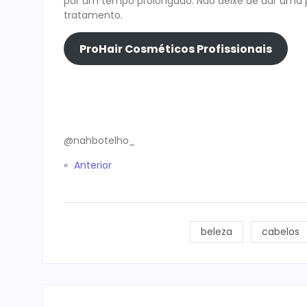
por um tempo prolongado. Não deixe de dar uma
tratamento.
ProHair Cosméticos Profissionais
@nahbotelho_
«
Anterior
beleza
cabelos