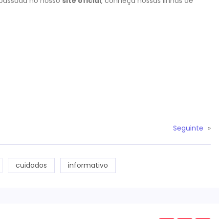
 passada no nosso
site oficial
, conheça nossas linhas de
Seguinte
»
cuidados
informativo