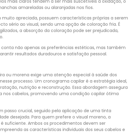
los mais claros tendem a ser mais suscetíveis à oxidação, o
manchas amareladas ou alaranjadas nos fios.
m muito apreciada, possuem características próprias a serem
to sério ao visual, sendo uma opção de coloração fria. É
gilizados, a absorção da coloração pode ser prejudicada,
o.
em conta não apenas as preferências estéticas, mas também
antir resultados duradouros e satisfação pessoal.
loira ou morena exige uma atenção especial à saúde dos
nesse processo. Um cronograma capilar é a estratégia ideal,
dratação, nutrição e reconstrução. Essa abordagem assegura
tina nos cabelos, promovendo uma condição capilar ótima
 um passo crucial, seguido pela aplicação de uma tinta
lidade desejada. Para quem prefere o visual moreno, a
 é suficiente. Ambos os procedimentos devem ser
ompreenda as características individuais dos seus cabelos e