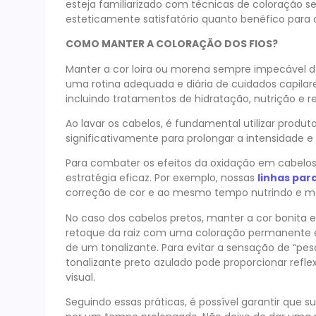
esteja familiarizado com técnicas de coloração se
esteticamente satisfatório quanto benéfico para a
COMO MANTER A COLORAÇÃO DOS FIOS?
Manter a cor loira ou morena sempre impecável 
uma rotina adequada e diária de cuidados capilar
incluindo tratamentos de hidratação, nutrição e r
Ao lavar os cabelos, é fundamental utilizar produt
significativamente para prolongar a intensidade 
Para combater os efeitos da oxidação em cabelos
estratégia eficaz. Por exemplo, nossas
linhas para
correção de cor e ao mesmo tempo nutrindo e ma
No caso dos cabelos pretos, manter a cor bonita 
retoque da raiz com uma coloração permanente é
de um tonalizante. Para evitar a sensação de “pe
tonalizante preto azulado pode proporcionar ref
visual.
Seguindo essas práticas, é possível garantir que 