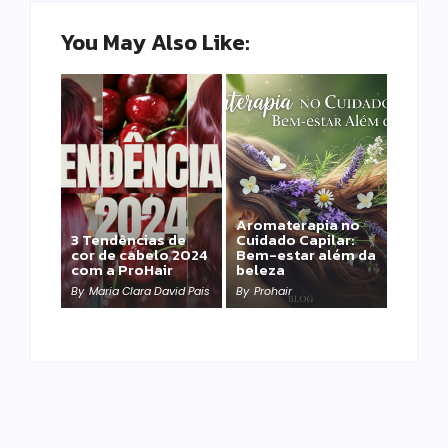
You May Also Like:
Aromaterapia no
Detox Capilar: Por
3 Tendências de
Cuidado Capilar:
que remover
cor de cabelo 2024
Bem-estar além da
metais pesados
com a ProHair
beleza
salva sua química?
By
Maria Clara David Pais
By
Prohair
By
Prohair