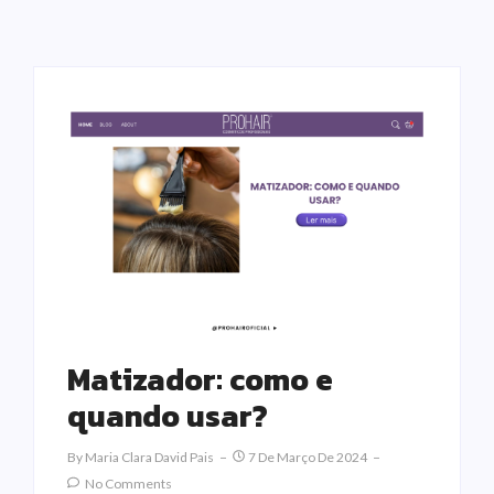
Matizador: como e
quando usar?
By
Maria Clara David Pais
7 De Março De 2024
No Comments