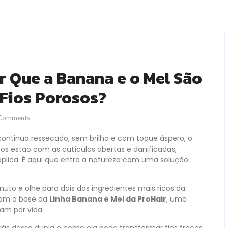
or Que a Banana e o Mel São
 Fios Porosos?
Comments
ontinua ressecado, sem brilho e com toque áspero, o
osos estão com as cutículas abertas e danificadas,
aplica. É aqui que entra a natureza com uma solução
to e olhe para dois dos ingredientes mais ricos da
rmam a base da
Linha Banana e Mel da ProHair
, uma
am por vida.
 trás dessa dupla e como ela pode transformar fios fracos