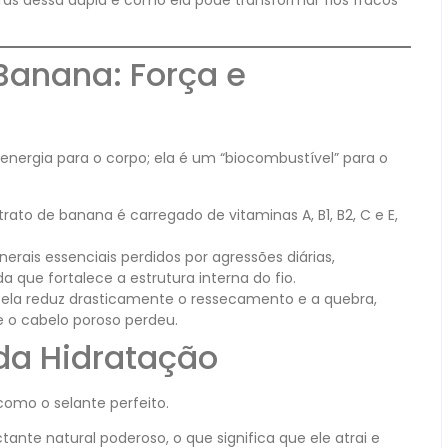
Banana: Força e
nergia para o corpo; ela é um “biocombustível” para o
rato de banana é carregado de vitaminas A, B1, B2, C e E,
erais essenciais perdidos por agressões diárias,
que fortalece a estrutura interna do fio.
a, ela reduz drasticamente o ressecamento e a quebra,
e o cabelo poroso perdeu.
da Hidratação
como o selante perfeito.
nte natural poderoso, o que significa que ele atrai e