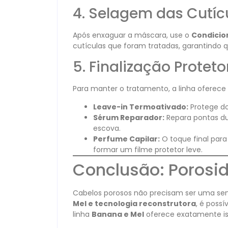
4. Selagem das Cutíc
Após enxaguar a máscara, use o
Condicio
cutículas que foram tratadas, garantindo q
5. Finalização Proteto
Para manter o tratamento, a linha oferece 
Leave-in Termoativado:
Protege do
Sérum Reparador:
Repara pontas dup
escova.
Perfume Capilar:
O toque final para 
formar um filme protetor leve.
Conclusão: Porosi
Cabelos porosos não precisam ser uma se
Mel e tecnologia reconstrutora
, é possí
linha
Banana e Mel
oferece exatamente iss