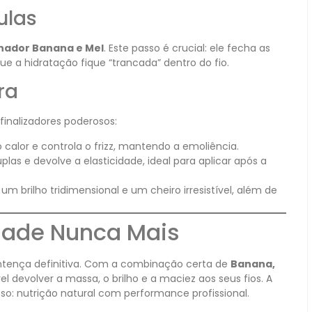
ulas
nador Banana e Mel
. Este passo é crucial: ele fecha as
ue a hidratação fique “trancada” dentro do fio.
ra
finalizadores poderosos:
 calor e controla o frizz, mantendo a emoliência.
las e devolve a elasticidade, ideal para aplicar após a
um brilho tridimensional e um cheiro irresistível, além de
dade Nunca Mais
ntença definitiva. Com a combinação certa de
Banana,
vel devolver a massa, o brilho e a maciez aos seus fios. A
o: nutrição natural com performance profissional.