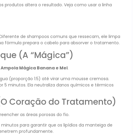
s produtos altera o resultado. Veja como usar a linha
 Diferente de shampoos comuns que ressecam, ele limpa
a fórmula prepara o cabelo para absorver o tratamento.
oque (A “Mágica”)
a
Ampola Mágica Banana e Mel
.
ua (proporção 1:5) até virar uma mousse cremosa.
por 5 minutos. Ela neutraliza danos químicos e térmicos
 (O Coração do Tratamento)
 preencher as áreas porosas do fio.
0 minutos para garantir que os lipídios da manteiga de
penetrem profundamente.