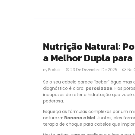
Nutrição Natural: P
a Melhor Dupla para
Prohair
23 De Dezembro De 2025
No 
By
Se o seu cabelo parece “beber” água mas c
diagnóstico é claro:
porosidade
. Fios por
incapazes de reter a hidratação que você 
poderosa.
Esqueça as fórmulas complexas por um minu
natureza:
Banana e Mel
. Juntos, eles fo
terapia de choque para cabelos que implor
Neste artigo, vamos explicar a ciência por