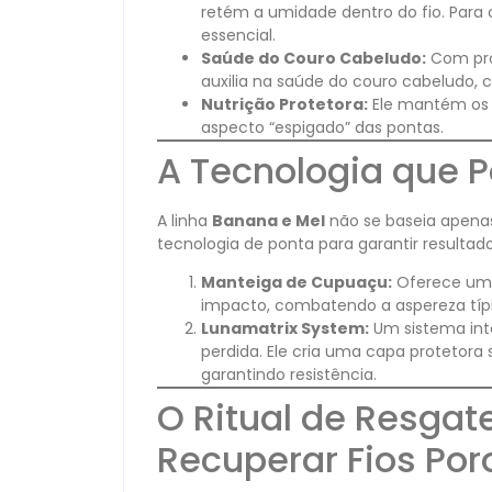
retém a umidade dentro do fio. Para
essencial.
Saúde do Couro Cabeludo:
Com prop
auxilia na saúde do couro cabeludo, c
Nutrição Protetora:
Ele mantém os f
aspecto “espigado” das pontas.
A Tecnologia que P
A linha
Banana e Mel
não se baseia apenas
tecnologia de ponta para garantir resultad
Manteiga de Cupuaçu:
Oferece um e
impacto, combatendo a aspereza típi
Lunamatrix System:
Um sistema int
perdida. Ele cria uma capa protetora s
garantindo resistência.
O Ritual de Resgat
Recuperar Fios Por