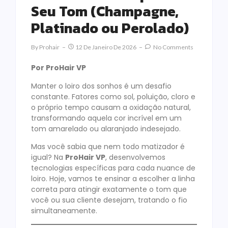
Seu Tom (Champagne,
Platinado ou Perolado)
By
Prohair
12 De Janeiro De 2026
No Comments
Por ProHair VP
Manter o loiro dos sonhos é um desafio
constante. Fatores como sol, poluição, cloro e
o próprio tempo causam a oxidação natural,
transformando aquela cor incrível em um
tom amarelado ou alaranjado indesejado.
Mas você sabia que nem todo matizador é
igual? Na
ProHair VP
, desenvolvemos
tecnologias específicas para cada nuance de
loiro. Hoje, vamos te ensinar a escolher a linha
correta para atingir exatamente o tom que
você ou sua cliente desejam, tratando o fio
simultaneamente.