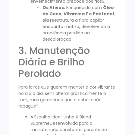
envelhecimento precoce dos fios5.
Os Ativos:
Enriquecida com
Óleo
de Coco, Vitamina E e Pantenol
,
ela reestrutura a fibra capilar
enquanto matiza, devolvendo a
emoliência perdida na
6
descoloração
.
3. Manutenção
Diária e Brilho
Perolado
Para loiras que querem manter a cor vibrante
no dia a dia, sem alterar drasticamente o
tom, mas garantindo que o cabelo não
“apague”.
A Escolha Ideal: Linha X Blond
SupremeDesenvolvida para a
manutenção constante, garantindo