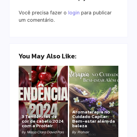
Você precisa fazer o
login
para publicar
um comentário.
You May Also Like:
Aromaterapia no
Detox Capilar: Por
3 Tendências de
Cuidado Capilar:
que remover
cor de cabelo 2024
Bem-estar além da
metais pesados
com a ProHair
beleza
salva sua química?
By
Maria Clara David Pais
By
Prohair
By
Prohair