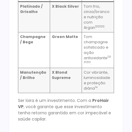
Platinado /
X Black Silver
Tom frio,
Grisalho
cinza/branco
e nutrição
com
12
12
12
12
Argan
.
Champagne
Green Matte
Tom
/ Bege
champagne
sofisticado e
ação
13
1
antioxidante
3
13
13
.
Manutenção
X Blond
Cor vibrante,
/ Brilho
Supreme
luminosidade
e proteção
14
diária
.
Ser loira é um investimento. Com a
ProHair
VP
, você garante que esse investimento
tenha retorno garantido em cor impecável e
saúde capilar.