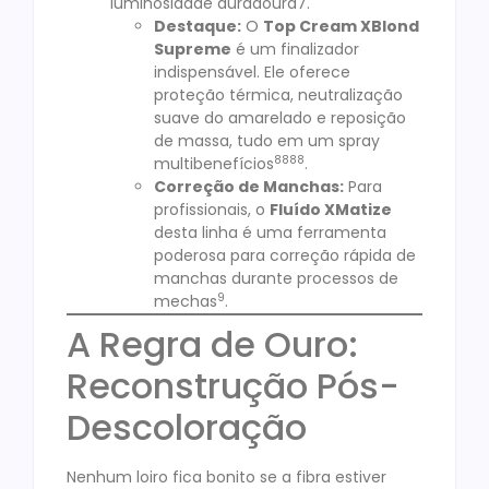
luminosidade duradoura7.
Destaque:
O
Top Cream XBlond
Supreme
é um finalizador
indispensável. Ele oferece
proteção térmica, neutralização
suave do amarelado e reposição
de massa, tudo em um spray
8
8
8
8
multibenefícios
.
Correção de Manchas:
Para
profissionais, o
Fluído XMatize
desta linha é uma ferramenta
poderosa para correção rápida de
manchas durante processos de
9
mechas
.
A Regra de Ouro:
Reconstrução Pós-
Descoloração
Nenhum loiro fica bonito se a fibra estiver