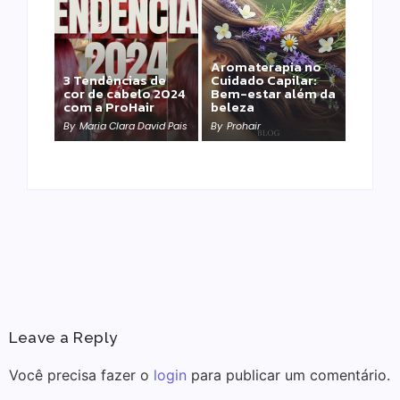
Aromaterapia no
Detox Capilar: Por
3 Tendências de
Cuidado Capilar:
que remover
cor de cabelo 2024
Bem-estar além da
metais pesados
com a ProHair
beleza
salva sua química?
By
Maria Clara David Pais
By
Prohair
By
Prohair
Leave a Reply
Você precisa fazer o
login
para publicar um comentário.