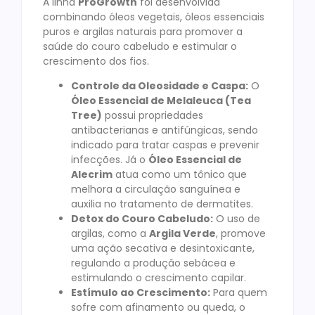
A linha
ProGrowth
foi desenvolvida
combinando óleos vegetais, óleos essenciais
puros e argilas naturais para promover a
saúde do couro cabeludo e estimular o
crescimento dos fios
.
Controle da Oleosidade e Caspa:
O
Óleo Essencial de Melaleuca (Tea
Tree)
possui propriedades
antibacterianas e antifúngicas, sendo
indicado para tratar caspas e prevenir
infecções. Já o
Óleo Essencial de
Alecrim
atua como um tônico que
melhora a circulação sanguínea e
auxilia no tratamento de dermatites.
Detox do Couro Cabeludo:
O uso de
argilas, como a
Argila Verde
, promove
uma ação secativa e desintoxicante,
regulando a produção sebácea e
estimulando o crescimento capilar.
Estímulo ao Crescimento:
Para quem
sofre com afinamento ou queda, o