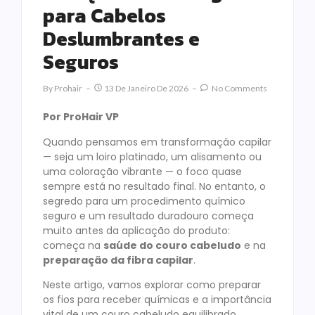
para Cabelos
Deslumbrantes e
Seguros
By
Prohair
13 De Janeiro De 2026
No Comments
Por ProHair VP
Quando pensamos em transformação capilar
— seja um loiro platinado, um alisamento ou
uma coloração vibrante — o foco quase
sempre está no resultado final. No entanto, o
segredo para um procedimento químico
seguro e um resultado duradouro começa
muito antes da aplicação do produto:
começa na
saúde do couro cabeludo
e na
preparação da fibra capilar
.
Neste artigo, vamos explorar como preparar
os fios para receber químicas e a importância
vital de um couro cabeludo equilibrado,