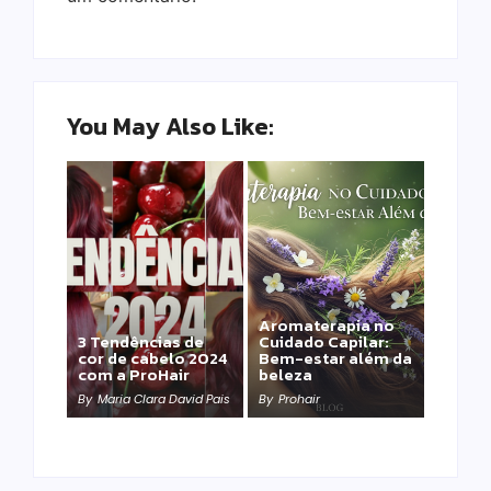
You May Also Like:
Aromaterapia no
Detox Capilar: Por
3 Tendências de
Cuidado Capilar:
que remover
cor de cabelo 2024
Bem-estar além da
metais pesados
com a ProHair
beleza
salva sua química?
By
Maria Clara David Pais
By
Prohair
By
Prohair