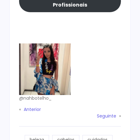
Profissionais
@nahbotelho_
«
Anterior
Seguinte
»
beleza
cabelos
cuidados