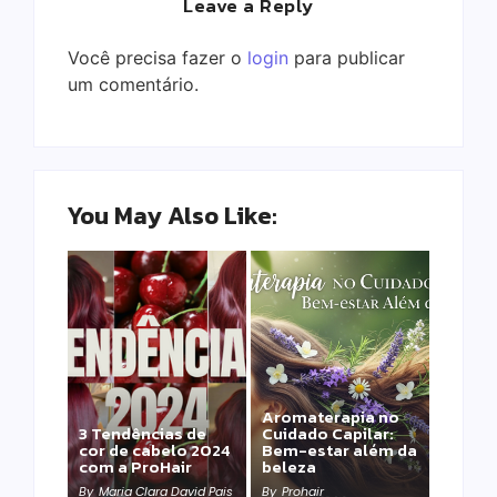
Leave a Reply
Você precisa fazer o
login
para publicar
um comentário.
You May Also Like:
Aromaterapia no
Detox Capilar: Por
3 Tendências de
Cuidado Capilar:
que remover
cor de cabelo 2024
Bem-estar além da
metais pesados
com a ProHair
beleza
salva sua química?
By
Maria Clara David Pais
By
Prohair
By
Prohair