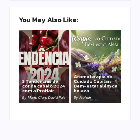
You May Also Like:
Aromaterapia no
Detox Capilar: Por
3 Tendências de
Cuidado Capilar:
que remover
cor de cabelo 2024
Bem-estar além da
metais pesados
com a ProHair
beleza
salva sua química?
By
Maria Clara David Pais
By
Prohair
By
Prohair