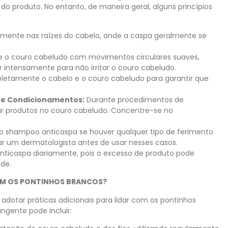
do produto. No entanto, de maneira geral, alguns princípios
amente nas raízes do cabelo, onde a caspa geralmente se
 o couro cabeludo com movimentos circulares suaves,
ar intensamente para não irritar o couro cabeludo.
etamente o cabelo e o couro cabeludo para garantir que
s e Condicionamentos:
Durante procedimentos de
ar produtos no couro cabeludo. Concentre-se no
 o shampoo anticaspa se houver qualquer tipo de ferimento
r um dermatologista antes de usar nesses casos.
nticaspa diariamente, pois o excesso de produto pode
ade.
OM OS PONTINHOS BRANCOS?
dotar práticas adicionais para lidar com os pontinhos
gente pode incluir: