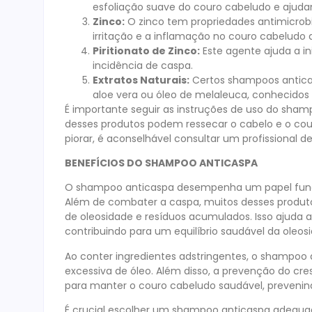
esfoliação suave do couro cabeludo e ajud
Zinco:
O zinco tem propriedades antimicrobia
irritação e a inflamação no couro cabeludo 
Piritionato de Zinco:
Este agente ajuda a in
incidência de caspa.
Extratos Naturais:
Certos shampoos anticas
aloe vera ou óleo de melaleuca, conhecidos
É importante seguir as instruções de uso do sham
desses produtos podem ressecar o cabelo e o couro
piorar, é aconselhável consultar um profissional 
BENEFÍCIOS DO SHAMPOO ANTICASPA
O shampoo anticaspa desempenha um papel fundam
Além de combater a caspa, muitos desses produ
de oleosidade e resíduos acumulados. Isso ajuda 
contribuindo para um equilíbrio saudável da oleos
Ao conter ingredientes adstringentes, o shampoo 
excessiva de óleo. Além disso, a prevenção do cre
para manter o couro cabeludo saudável, preveni
É crucial escolher um shampoo anticaspa adequad