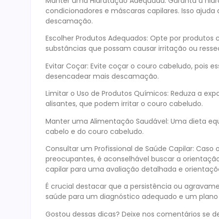
Manter uma Hidratação Adequada: Garanta a hidra
condicionadores e máscaras capilares. Isso ajuda
descamação.
Escolher Produtos Adequados: Opte por produtos c
substâncias que possam causar irritação ou ress
Evitar Coçar: Evite coçar o couro cabeludo, pois es
desencadear mais descamação.
Limitar o Uso de Produtos Químicos: Reduza a exp
alisantes, que podem irritar o couro cabeludo.
Manter uma Alimentação Saudável: Uma dieta equi
cabelo e do couro cabeludo.
Consultar um Profissional de Saúde Capilar: Caso
preocupantes, é aconselhável buscar a orientação
capilar para uma avaliação detalhada e orientaçõ
É crucial destacar que a persistência ou agravam
saúde para um diagnóstico adequado e um plano 
Gostou dessas dicas? Deixe nos comentários se d