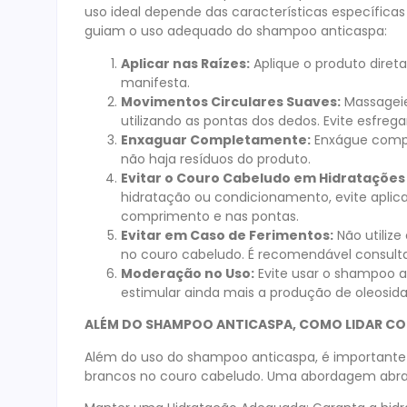
uso ideal depende das características específicas 
guiam o uso adequado do shampoo anticaspa:
Aplicar nas Raízes:
Aplique o produto diret
manifesta.
Movimentos Circulares Suaves:
Massageie
utilizando as pontas dos dedos. Evite esfreg
Enxaguar Completamente:
Enxágue compl
não haja resíduos do produto.
Evitar o Couro Cabeludo em Hidrataçõe
hidratação ou condicionamento, evite aplic
comprimento e nas pontas.
Evitar em Caso de Ferimentos:
Não utilize
no couro cabeludo. É recomendável consulta
Moderação no Uso:
Evite usar o shampoo a
estimular ainda mais a produção de oleosid
ALÉM DO SHAMPOO ANTICASPA, COMO LIDAR C
Além do uso do shampoo anticaspa, é importante a
brancos no couro cabeludo. Uma abordagem abran