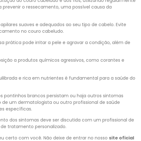
tação do couro cabeludo e dos fios, utilizando regularmente
 a prevenir o ressecamento, uma possível causa da
apilares suaves e adequados ao seu tipo de cabelo. Evite
ecamento no couro cabeludo.
sa prática pode irritar a pele e agravar a condição, além de
osição a produtos químicos agressivos, como corantes e
librada e rica em nutrientes é fundamental para a saúde do
 os pontinhos brancos persistam ou haja outros sintomas
 de um dermatologista ou outro profissional de saúde
es específicas.
ento dos sintomas deve ser discutida com um profissional de
de tratamento personalizado.
eu certo com você. Não deixe de entrar no nosso
site oficial