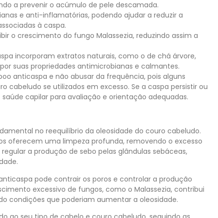
ando a prevenir o acúmulo de pele descamada.
nas e anti-inflamatórias, podendo ajudar a reduzir a
associadas à caspa.
ibir o crescimento do fungo Malassezia, reduzindo assim a
pa incorporam extratos naturais, como o de chá árvore,
 por suas propriedades antimicrobianas e calmantes.
poo anticaspa e não abusar da frequência, pois alguns
 cabeludo se utilizados em excesso. Se a caspa persistir ou
de saúde capilar para avaliação e orientação adequadas.
ental no reequilíbrio da oleosidade do couro cabeludo.
tos oferecem uma limpeza profunda, removendo o excesso
a regular a produção de sebo pelas glândulas sebáceas,
idade.
anticaspa pode contrair os poros e controlar a produção
scimento excessivo de fungos, como o Malassezia, contribui
ndo condições que poderiam aumentar a oleosidade.
o ao seu tipo de cabelo e couro cabeludo, seguindo as