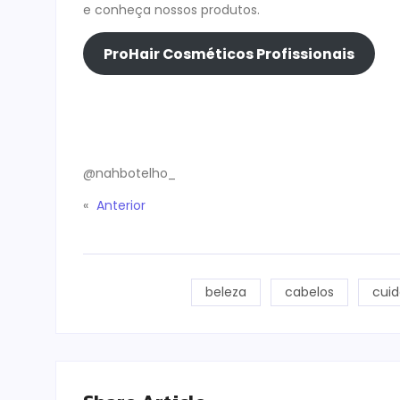
e conheça nossos produtos.
ProHair Cosméticos Profissionais
@nahbotelho_
«
Anterior
beleza
cabelos
cui