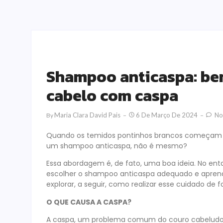
Shampoo anticaspa: ben
cabelo com caspa
Maria Clara David Pais
6 De Março De 2024
No
By
Quando os temidos pontinhos brancos começam a a
um shampoo anticaspa, não é mesmo?
Essa abordagem é, de fato, uma boa ideia. No entan
escolher o shampoo anticaspa adequado e aprender
explorar, a seguir, como realizar esse cuidado de 
O QUE CAUSA A CASPA?
A caspa, um problema comum do couro cabeludo,