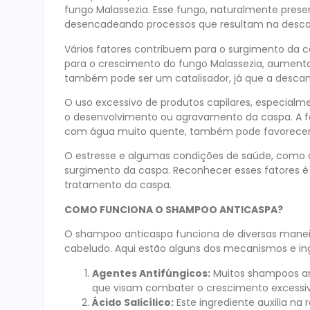
fungo Malassezia. Esse fungo, naturalmente presen
desencadeando processos que resultam na desca
Vários fatores contribuem para o surgimento da 
para o crescimento do fungo Malassezia, aumenta
também pode ser um catalisador, já que a desc
O uso excessivo de produtos capilares, especialme
o desenvolvimento ou agravamento da caspa. A fa
com água muito quente, também pode favorecer
O estresse e algumas condições de saúde, como 
surgimento da caspa. Reconhecer esses fatores é 
tratamento da caspa.
COMO FUNCIONA O SHAMPOO ANTICASPA?
O shampoo anticaspa funciona de diversas manei
cabeludo. Aqui estão alguns dos mecanismos e in
Agentes Antifúngicos:
Muitos shampoos an
que visam combater o crescimento excessivo
Ácido Salicílico:
Este ingrediente auxilia n