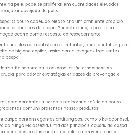
te na pele, pode se proliferar em quantidades elevadas,
mação indesejada da pele.
caspa. O couro cabeludo oleoso cria um ambiente propício
ndo as chances de caspa. Por outro lado, a pele seca
amação ocorre como resposta ao ressecamento.
nte aqueles com substâncias irritantes, pode contribuir para
lta de higiene capilar, assim como lavagens frequentes
 a caspa.
dermatite seborreica e eczema, estão associados ao
crucial para adotar estratégias eficazes de prevenção e
ras para combater a caspa e melhorar a saúde do couro
gredientes comuns presentes nesses produtos:
ticaspa contêm agentes antifúngicos, como o ketoconazol,
 do fungo Malassezia, uma das principais causas da caspa.
a remoção das células mortas da pele, promovendo uma