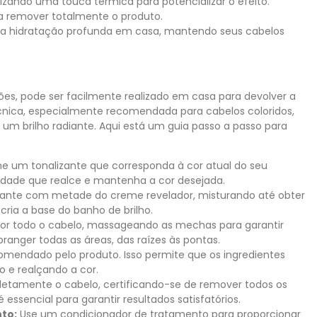
lizando uma touca térmica para potencializar o efeito.
 remover totalmente o produto.
uma hidratação profunda em casa, mantendo seus cabelos
ões, pode ser facilmente realizado em casa para devolver a
écnica, especialmente recomendada para cabelos coloridos,
 um brilho radiante. Aqui está um guia passo a passo para
e um tonalizante que corresponda à cor atual do seu
lidade que realce e mantenha a cor desejada.
nte com metade do creme revelador, misturando até obter
ria a base do banho de brilho.
por todo o cabelo, massageando as mechas para garantir
ranger todas as áreas, das raízes às pontas.
mendado pelo produto. Isso permite que os ingredientes
o e realçando a cor.
tamente o cabelo, certificando-se de remover todos os
ssencial para garantir resultados satisfatórios.
to:
Use um condicionador de tratamento para proporcionar