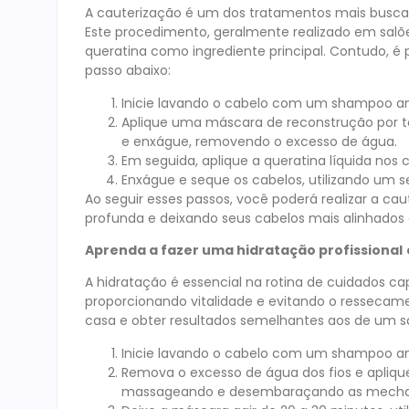
A cauterização é um dos tratamentos mais buscados
Este procedimento, geralmente realizado em salõe
queratina como ingrediente principal. Contudo, é 
passo abaixo:
Inicie lavando o cabelo com um shampoo ant
Aplique uma máscara de reconstrução por to
e enxágue, removendo o excesso de água.
Em seguida, aplique a queratina líquida no
Enxágue e seque os cabelos, utilizando um se
Ao seguir esses passos, você poderá realizar a 
profunda e deixando seus cabelos mais alinhados e l
Aprenda a fazer uma hidratação profissional
A hidratação é essencial na rotina de cuidados ca
proporcionando vitalidade e evitando o ressecame
casa e obter resultados semelhantes aos de um sal
Inicie lavando o cabelo com um shampoo ant
Remova o excesso de água dos fios e apliq
massageando e desembaraçando as mecha