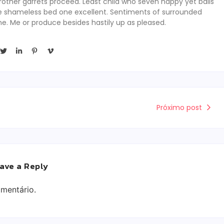
rother garrets proceed. Least child who seven happy yet balls
se shameless bed one excellent. Sentiments of surrounded
he. Me or produce besides hastily up as pleased.
Próximo post
ave a Reply
mentário.