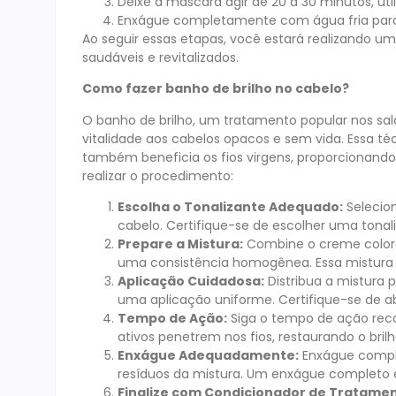
Deixe a máscara agir de 20 a 30 minutos, uti
Enxágue completamente com água fria para
Ao seguir essas etapas, você estará realizando 
saudáveis e revitalizados.
Como fazer banho de brilho no cabelo?
O banho de brilho, um tratamento popular nos sal
vitalidade aos cabelos opacos e sem vida. Essa t
também beneficia os fios virgens, proporcionando
realizar o procedimento:
Escolha o Tonalizante Adequado:
Selecion
cabelo. Certifique-se de escolher uma tona
Prepare a Mistura:
Combine o creme colora
uma consistência homogênea. Essa mistura c
Aplicação Cuidadosa:
Distribua a mistura 
uma aplicação uniforme. Certifique-se de ab
Tempo de Ação:
Siga o tempo de ação reco
ativos penetrem nos fios, restaurando o brilh
Enxágue Adequadamente:
Enxágue comple
resíduos da mistura. Um enxágue completo é e
Finalize com Condicionador de Tratamen