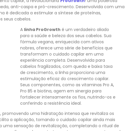
nto capilar, a revolucionária
ProGrowth
! uma poderosa
queda, anti-caspa e pró-crescimento. Desenvolvida com uma
ha é dedicada a estimular a síntese de proteínas,
s seus cabelos.
A
linha ProGrowth
é um verdadeiro aliado
para a saúde e beleza dos seus cabelos. Sua
fórmula vegana, enriquecida com ativos
nobres, oferece uma série de benefícios que
transformam o cuidado capilar em uma
experiência completa. Desenvolvida para
cabelos fragilizados, com queda e baixa taxa
de crescimento, a linha proporciona uma
estimulação eficaz do crescimento capilar.
Seus componentes, como as vitaminas Pro A,
Pro B5 e biotina, agem em sinergia para
fortalecer intensamente os fios, nutrindo-os e
conferindo a resistência ideal.
, promovendo uma hidratação intensa que revitaliza os
ilita a aplicação, tornando o cuidado capilar ainda mais
ona uma sensação de revitalização, completando o ritual de