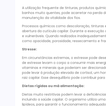
A utilização frequente de tinturas, produtos quím
banhos muito quentes, pode acarretar na perda de
manutenção da vitalidade dos fios.
Processos químicos como descoloração, tinturas e
abertura da cutícula capilar. Durante a execuçã
e vulneráveis. Quando realizados inadequadamente
como opacidade, porosidade, ressecamento e fragi
Stresse:
Em circunstâncias extremas, o estresse pode des
de estresse levam o corpo a consumir mais energia
vitaminas e minerais que poderiam ser direcionado
pode levar à produção elevada de cortisol, um ho
raiz capilar. Esse desequilíbrio pode contribuir pa
Dietas rígidas ou má alimentação:
Dietas muito restritivas podem levar a deficiências
incluindo a saúde capilar. O organismo utiliza um
lipídeos, para garantir o funcionamento adequado d