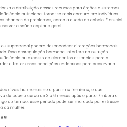
ioriza a distribuição desses recursos para órgãos e sistemas
deficiência nutricional torna-se mais comum em indivíduos
s chances de problemas, como a queda de cabelo. É crucial
servar a saúde capilar e geral.
se ou suprarrenal podem desencadear alterações hormonais
do. Essa desregulação hormonal interfere na nutrição
nsuficiência ou excesso de elementos essenciais para a
ar e tratar essas condições endócrinas para preservar a
dos níveis hormonais no organismo feminino, o que
va de cabelo cerca de 3 a 6 meses após o parto. Embora o
longo do tempo, esse período pode ser marcado por estresse
da da mulher.
DAR!