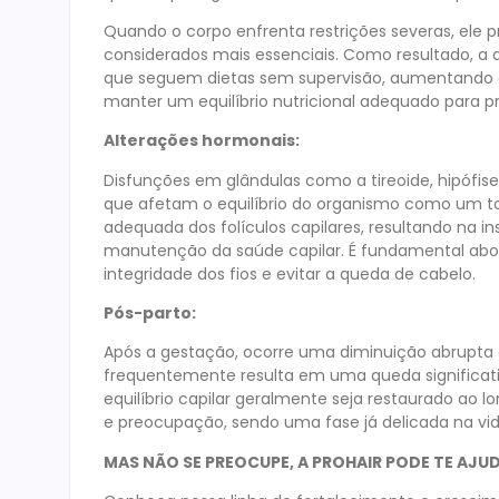
Quando o corpo enfrenta restrições severas, ele pr
considerados mais essenciais. Como resultado, a 
que seguem dietas sem supervisão, aumentando a
manter um equilíbrio nutricional adequado para pre
Alterações hormonais:
Disfunções em glândulas como a tireoide, hipófi
que afetam o equilíbrio do organismo como um to
adequada dos folículos capilares, resultando na i
manutenção da saúde capilar. É fundamental abord
integridade dos fios e evitar a queda de cabelo.
Pós-parto:
Após a gestação, ocorre uma diminuição abrupta 
frequentemente resulta em uma queda significati
equilíbrio capilar geralmente seja restaurado ao 
e preocupação, sendo uma fase já delicada na vi
MAS NÃO SE PREOCUPE, A PROHAIR PODE TE AJU