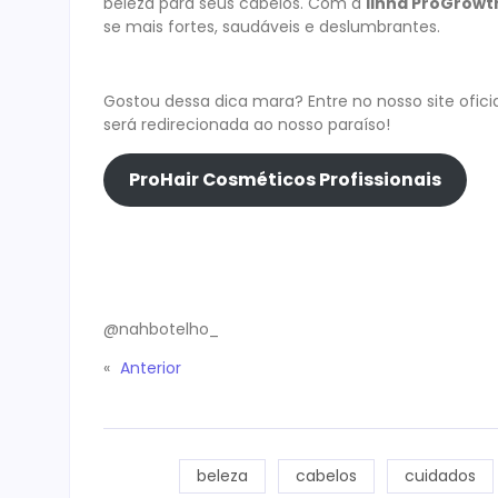
beleza para seus cabelos. Com a
linha ProGrowt
se mais fortes, saudáveis e deslumbrantes.
Gostou dessa dica mara? Entre no nosso site oficia
será redirecionada ao nosso paraíso!
ProHair Cosméticos Profissionais
@nahbotelho_
«
Anterior
beleza
cabelos
cuidados