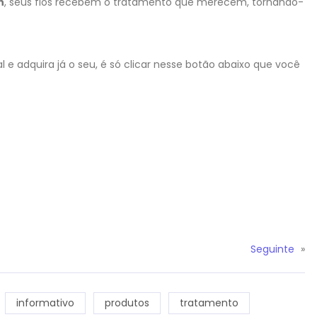
h
, seus fios recebem o tratamento que merecem, tornando-
l e adquira já o seu, é só clicar nesse botão abaixo que você
Seguinte
»
informativo
produtos
tratamento