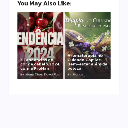
You May Also Like:
Aromaterapia no
Detox Capilar: Por
3 Tendências de
Cuidado Capilar:
que remover
cor de cabelo 2024
Bem-estar além da
metais pesados
com a ProHair
beleza
salva sua química?
By
Maria Clara David Pais
By
Prohair
By
Prohair