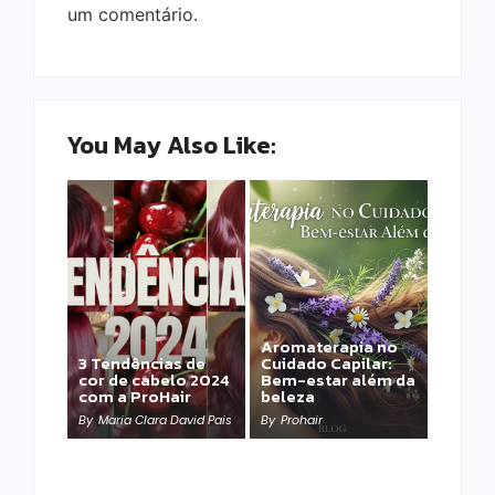
um comentário.
You May Also Like:
Aromaterapia no
Detox Capilar: Por
3 Tendências de
Cuidado Capilar:
que remover
cor de cabelo 2024
Bem-estar além da
metais pesados
com a ProHair
beleza
salva sua química?
By
Maria Clara David Pais
By
Prohair
By
Prohair