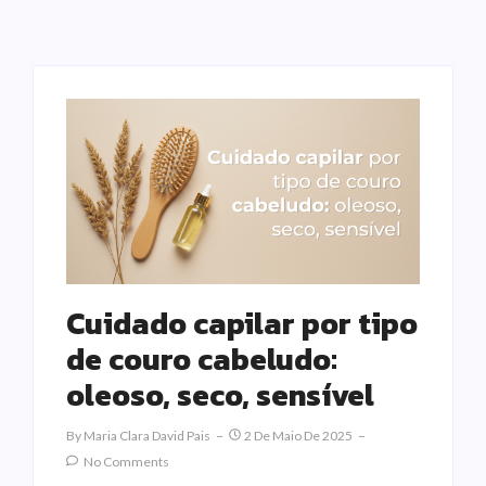
Cuidado capilar por tipo
de couro cabeludo:
oleoso, seco, sensível
By
Maria Clara David Pais
2 De Maio De 2025
No Comments