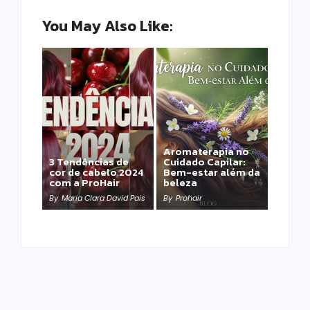
You May Also Like:
Aromaterapia no
Detox Capilar: Por
3 Tendências de
Cuidado Capilar:
que remover
cor de cabelo 2024
Bem-estar além da
metais pesados
com a ProHair
beleza
salva sua química?
By
Maria Clara David Pais
By
Prohair
By
Prohair