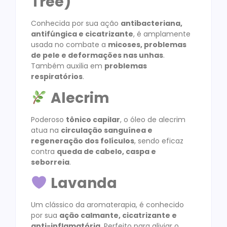
Tree)
Conhecida por sua ação
antibacteriana,
antifúngica e cicatrizante
, é amplamente
usada no combate a
micoses, problemas
de pele e deformações nas unhas
.
Também auxilia em
problemas
respiratórios
.
Alecrim
Poderoso
tônico capilar
, o óleo de alecrim
atua na
circulação sanguínea e
regeneração dos folículos
, sendo eficaz
contra
queda de cabelo, caspa e
seborreia
.
Lavanda
Um clássico da aromaterapia, é conhecido
por sua
ação calmante, cicatrizante e
anti-inflamatória
. Perfeito para aliviar o