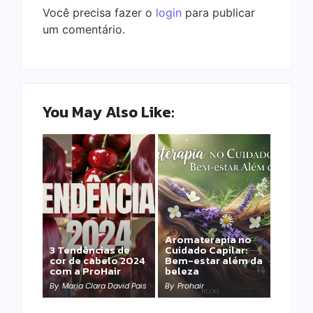
Você precisa fazer o
login
para publicar
um comentário.
You May Also Like:
Aromaterapia no
Detox Capilar: Por
3 Tendências de
Cuidado Capilar:
que remover
cor de cabelo 2024
Bem-estar além da
metais pesados
com a ProHair
beleza
salva sua química?
By
Maria Clara David Pais
By
Prohair
By
Prohair