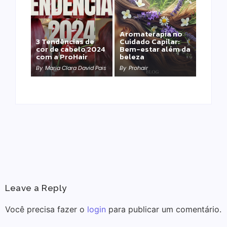
Aromaterapia no
Detox Capilar: Por
3 Tendências de
Cuidado Capilar:
que remover
cor de cabelo 2024
Bem-estar além da
metais pesados
com a ProHair
beleza
salva sua química?
By
Maria Clara David Pais
By
Prohair
By
Prohair
Leave a Reply
Você precisa fazer o
login
para publicar um comentário.